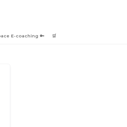
pace E-coaching 🔑
🛒