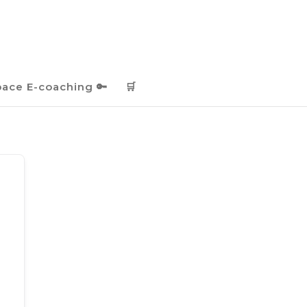
pace E-coaching 🔑
🛒