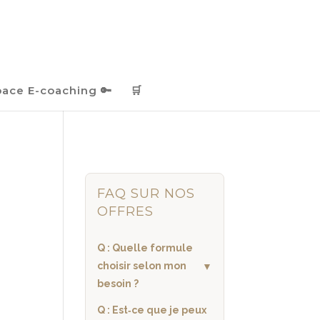
pace E-coaching 🔑
🛒
FAQ SUR NOS
OFFRES
Q : Quelle formule
choisir selon mon
besoin ?
Q : Est‑ce que je peux