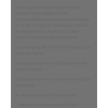
D’après une enquête réalisée par les
éditions Tissot auprès de 160
professionnels des ressources humaines,
90 % des sondés se déclaraient proches
de l’épuisement, mi avril 2020, deux
semaines avant le déconfinement.
Les fonctions RH, DRH
et RRH sont sur le
pont 24H sur 24.
Manque de chance le Covid est encore
tombé sur eux.
Le déconfinement va encore les solliciter
largement.
Ils se préoccupent des personnes.
… Mais qui se préoccupe des DRH ?